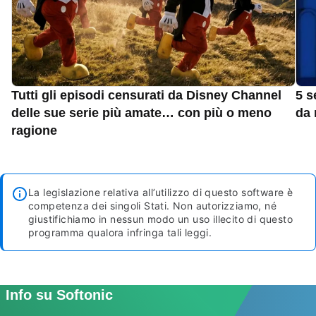
Tutti gli episodi censurati da Disney Channel
5 s
delle sue serie più amate… con più o meno
da 
ragione
La legislazione relativa all’utilizzo di questo software è
competenza dei singoli Stati. Non autorizziamo, né
giustifichiamo in nessun modo un uso illecito di questo
programma qualora infringa tali leggi.
Info su Softonic