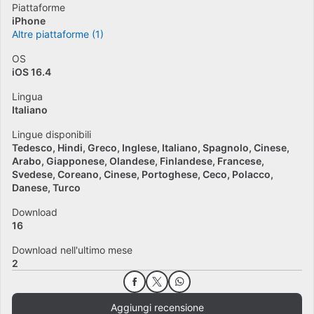
Piattaforme
iPhone
Altre piattaforme (1)
OS
iOS 16.4
Lingua
Italiano
Lingue disponibili
Tedesco
Hindi
Greco
Inglese
Italiano
Spagnolo
Cinese
Arabo
Giapponese
Olandese
Finlandese
Francese
Svedese
Coreano
Cinese
Portoghese
Ceco
Polacco
Danese
Turco
Download
16
Download nell'ultimo mese
2
Aggiungi recensione